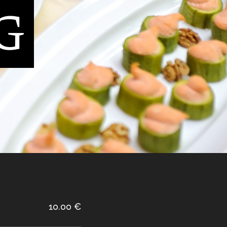
G
10.00 €