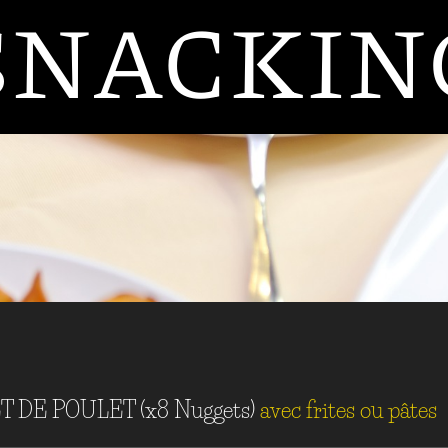
SNACKIN
 DE POULET (x8 Nuggets)
avec frites ou pâtes