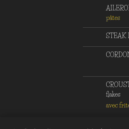
AILERO
pâtes
STEAK 
CORDON
CROUST
flakes
avec frit
MOZZA 