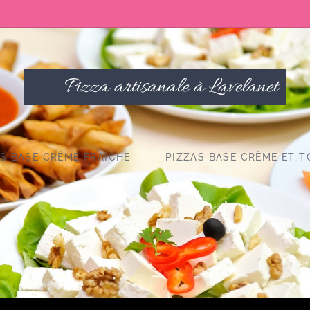
🍕 Pizza artisanale à Lavelanet
AS BASE CRÈME FRAICHE
PIZZAS BASE CRÈME ET 